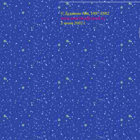
© Дудякова Аня, 1997-2002
anna-anechka@narod.ru
2 июня 2002 г.